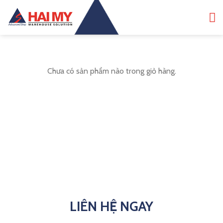
Bỏ
qua
nội
dung
Chưa có sản phẩm nào trong giỏ hàng.
QUAY TRỞ LẠI CỬA HÀNG
LIÊN HỆ NGAY