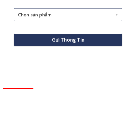
Gửi Thông Tin
HỆ THỐNG VĂN PHÒNG
HỒ CHÍ MINH:
Tầng 2, Toà nhà Kim Tâm Hải, 27 Trường Chinh, Tân
Thới Nhất, Quận 12
HÀ NỘI:
Tầng 5, Tòa nhà HT, 28 Xuân La, Tây Hồ
Hotline:
0978475575