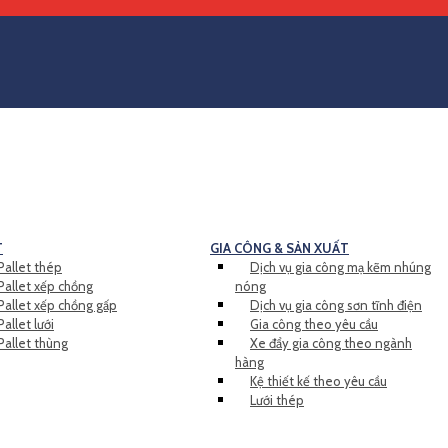
T
GIA CÔNG & SẢN XUẤT
Pallet thép
Dịch vụ gia công mạ kẽm nhúng
Pallet xếp chồng
nóng
Pallet xếp chồng gấp
Dịch vụ gia công sơn tĩnh điện
Pallet lưới
Gia công theo yêu cầu
Pallet thùng
Xe đẩy gia công theo ngành
hàng
Kệ thiết kế theo yêu cầu
Lưới thép