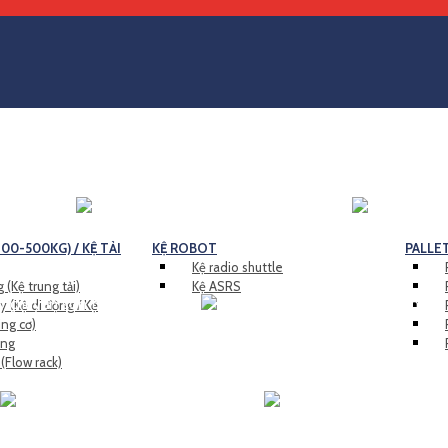
00-500KG) / KỆ TẢI
KỆ ROBOT
PALLE
Kệ radio shuttle
 (Kệ trung tải)
Kệ ASRS
y (Kệ di động / Kệ
ing cơ)
ing
 (Flow rack)