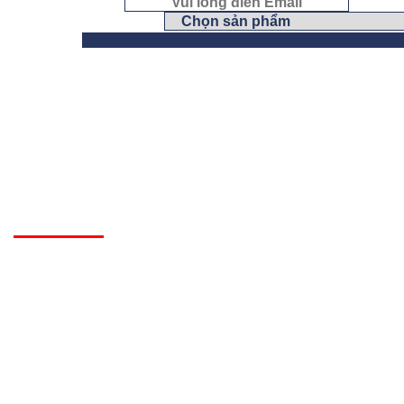
Email
*
Chọn yêu cầu
HỆ THỐNG VĂN PHÒNG
HỒ CHÍ MINH:
Tầng 2, Toà nhà Kim Tâm Hải, 27 Trường Chinh, Tân Th
HÀ NỘI:
Tầng 5, Tòa nhà HT, 28 Xuân La, Tây Hồ
Hotline:
0978475575
Email:
contact@haimy.com