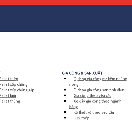
T
GIA CÔNG & SẢN XUẤT
Pallet thép
Dịch vụ gia công mạ kẽm nhúng
Pallet xếp chồng
nóng
Pallet xếp chồng gấp
Dịch vụ gia công sơn tĩnh điện
Pallet lưới
Gia công theo yêu cầu
Pallet thùng
Xe đẩy gia công theo ngành
hàng
Kệ thiết kế theo yêu cầu
Lưới thép