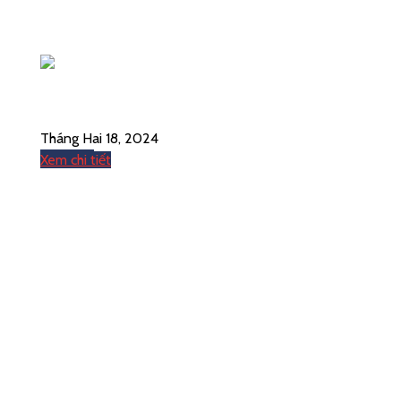
Dự án kệ Radio Shuttle tại Công ty Sản xuất & Phân phối nhiên liệ
Tháng Hai 18, 2024
Xem chi tiết