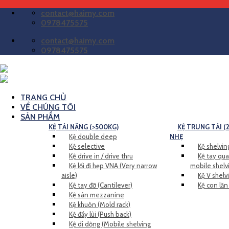
Bỏ
contact@haimy.com
qua
0978475575
nội
contact@haimy.com
dung
0978475575
TRANG CHỦ
VỀ CHÚNG TÔI
SẢN PHẨM
KỆ TẢI NẶNG (>500KG)
KỆ TRUNG TẢI (2
Kệ double deep
NHẸ
Kệ selective
Kệ shelving
Kệ drive in / drive thru
Kệ tay qua
Kệ lối đi hẹp VNA (Very narrow
mobile shelv
aisle)
Kệ V shelv
Kệ tay đỡ (Cantilever)
Kệ con lăn
Kệ sàn mezzanine
Kệ khuôn (Mold rack)
Kệ đẩy lùi (Push back)
Kệ di dộng (Mobile shelving