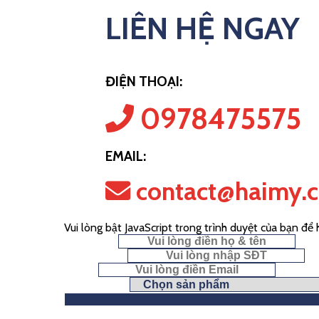
LIÊN HỆ NGAY
ĐIỆN THOẠI:
0978475575
EMAIL:
contact@haimy.
Vui lòng bật JavaScript trong trình duyệt của bạn để
Họ & Tên
*
Số điện thoại
Email
*
Chọn yêu cầu