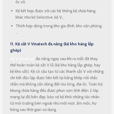
ốc vít.
Kệ kết hợp được với các hệ thống kệ chứa hàng
khác như kệ Selective, kệ V,…
Thích hợp dùng trong kho gia đình, kho văn phòng,
…
11. Kệ sắt V Vinatech đa năng (kệ kho hàng lắp
ghép)
Kệ V Vinatech
đa năng ngay sau khi ra mắt đã thay
thế hoàn toàn kệ sắt V lỗ (kệ kho hàng lắp ghép, hay
kệ kho sắt). Kệ có cấu tạo từ các thanh sắt V với những
chi tiết độc lập được liên kết lại bằng khớp nối chắc
chắn mà không cần dùng đến bu lông, đai ốc. Toàn bộ
khung chứa hàng đều được phun sơn tĩnh điện 2 lớp
mang lại độ bền đẹp, bảo vệ kệ khỏi những tác nhân
từ môi trường bên ngoài như mối mọt, ẩm mốc, hư
hỏng sau thời gian sử dụng.