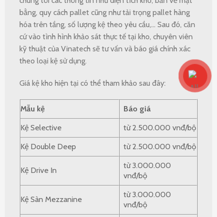
chúng tôi các thông tin như diện tích kho, bản vẽ mặt
bằng, quy cách pallet cũng như tải trọng pallet hàng
hóa trên tầng, số lượng kệ theo yêu cầu,… Sau đó, căn
cứ vào tình hình khảo sát thực tế tại kho, chuyên viên
kỹ thuật của Vinatech sẽ tư vấn và báo giá chính xác
theo loại kệ sử dụng.
Giá kệ kho hiện tại có thể tham khảo sau đây:
Mẫu kệ
Báo giá
Kệ Selective
từ 2.500.000 vnđ/bộ
Kệ Double Deep
từ 2.500.000 vnđ/bộ
từ 3.000.000
Kệ Drive In
vnđ/bộ
từ 3.000.000
Kệ Sàn Mezzanine
vnđ/bộ