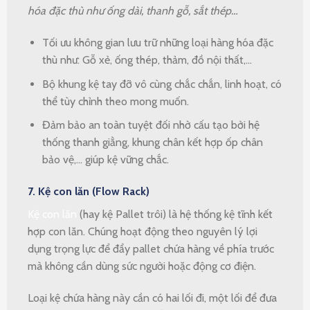
hóa đặc thù như ống dài, thanh gỗ, sắt thép…
Tối ưu không gian lưu trữ những loại hàng hóa đặc
thù như: Gỗ xẻ, ống thép, thảm, đồ nội thất,…
Bộ khung kệ tay đỡ vô cùng chắc chắn, linh hoạt, có
thể tùy chỉnh theo mong muốn.
Đảm bảo an toàn tuyệt đối nhờ cấu tạo bởi hệ
thống thanh giằng, khung chân kết hợp ốp chân
bảo vệ,… giúp kệ vững chắc.
7. Kệ con lăn (Flow Rack)
Kệ con lăn
(hay kệ Pallet trôi) là hệ thống kệ tĩnh kết
hợp con lăn. Chúng hoạt động theo nguyên lý lợi
dụng trọng lực để đẩy pallet chứa hàng về phía trước
mà không cần dùng sức người hoặc động cơ điện.
Loại kệ chứa hàng này cần có hai lối đi, một lối để đưa