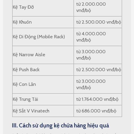
từ 2.000.000
Kệ Tay Đỡ
vnđ/bộ
Kệ Khuôn
từ 2.500.000 vnđ/bộ
từ 4.000.000
Kệ Di Động (Mobile Rack)
vnđ/bộ
từ 3.000.000
Kệ Narrow Aisle
vnđ/bộ
Kệ Push Back
từ 2.500.000 vnđ/bộ
từ 3.000.000
Kệ Con Lăn
vnđ/bộ
Kệ Trung Tải
từ 1.764.000 vnđ/bộ
Kệ Sắt V Vinatech
từ 686.000 vnđ/bộ
III. Cách sử dụng kệ chứa hàng hiệu quả