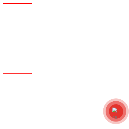
MIỀN NAM
: Lô HF6-HF7, Đường số 3, Khu Công Nghiệp Xuyên Á, Xã
Đức Lập, Tỉnh Tây Ninh
MIỀN BẮC
: KCN Phố Nối A, Xã Lạc Hồng, Huyện Văn Lâm, Tỉnh Hưng
Yên
CHÍNH SÁCH
Chính sách bảo hành
Chính sách bảo trì
Chính sách thanh toán
Chính sách vận chuyển
Chính sách bảo mật