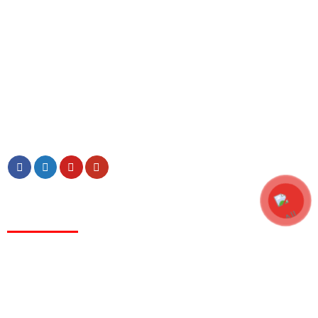
HỒ CHÍ MINH:
Tầng 2, Toà nhà Kim Tâm Hải, 27 Trường Chinh, Tân
Thới Nhất, Quận 12
HÀ NỘI:
Tầng 5, Tòa nhà HT, 28 Xuân La, Tây Hồ
Hotline:
0978475575
Email:
contact@haimy.com
NHÀ MÁY SẢN XUẤT
MIỀN NAM
: Lô HF6-HF7, Đường số 3, Khu Công Nghiệp Xuyên Á, Xã
Đức Lập, Tỉnh Tây Ninh
MIỀN BẮC
: KCN Phố Nối A, Xã Lạc Hồng, Huyện Văn Lâm, Tỉnh Hưng