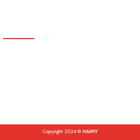
Yên
CHÍNH SÁCH
Chính sách bảo hành
Chính sách bảo trì
Chính sách thanh toán
Chính sách vận chuyển
Chính sách bảo mật
Hồ sơ chứng chỉ doanh nghiệp
Copyright 2024 ©
HAIMY