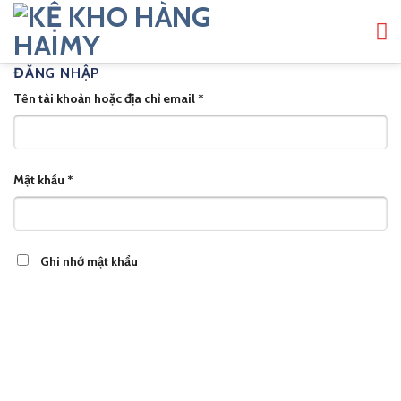
Bỏ
qua
nội
ĐĂNG NHẬP
dung
Bắt
Tên tài khoản hoặc địa chỉ email
*
buộc
Bắt
Mật khẩu
*
buộc
Ghi nhớ mật khẩu
ĐĂNG NHẬP
Quên mật khẩu?