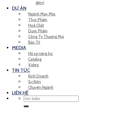
điện)
DỰ ÁN
Ngành May Mặc
Thực Phẩm
Hoá Chất
Dược Phẩm
Công Ty Thương Mại
Bảo Trì
MEDIA
Hồ sơ năng lực
Catalog
Video
TIN TỨC
Kinh Doanh
Sự Kiện
Chuyên Ngành
LIÊN HỆ
Tìm
kiếm: