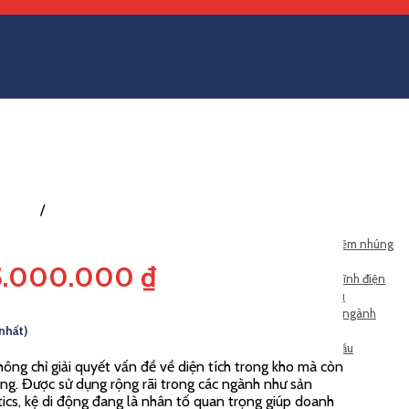
00kg)
/
Kệ Kho Di Động
T
GIA CÔNG & SẢN XUẤT
Pallet thép
Dịch vụ gia công mạ kẽm nhúng
Pallet xếp chồng
nóng
5.000.000
₫
Pallet xếp chồng gấp
Dịch vụ gia công sơn tĩnh điện
Pallet lưới
Gia công theo yêu cầu
Pallet thùng
Xe đẩy gia công theo ngành
hàng
 nhất)
Kệ thiết kế theo yêu cầu
Lưới thép
không chỉ giải quyết vấn đề về diện tích trong kho mà còn
àng. Được sử dụng rộng rãi trong các ngành như sản
tics, kệ di động đang là nhân tố quan trọng giúp doanh