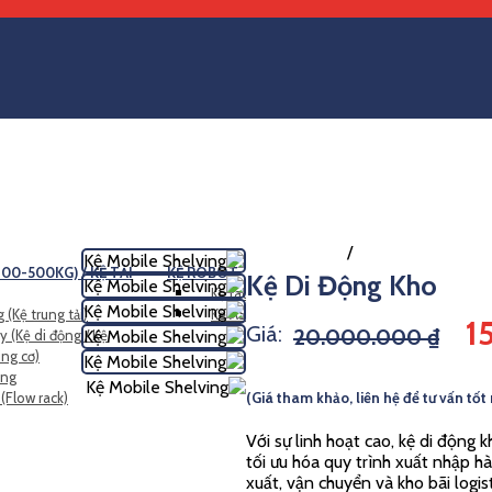
SẢN PHẨM
/
Kệ tải nặng (>5
00-500KG) / KỆ TẢI
KỆ ROBOT
PALLE
Kệ Di Động Kho
Kệ radio shuttle
 (Kệ trung tải)
Kệ ASRS
1
Giá:
20.000.000
₫
y (Kệ di động / Kệ
ing cơ)
ing
 (Flow rack)
(Giá tham khảo, liên hệ để tư vấn tốt
Với sự linh hoạt cao, kệ di động 
tối ưu hóa quy trình xuất nhập h
xuất, vận chuyển và kho bãi logis