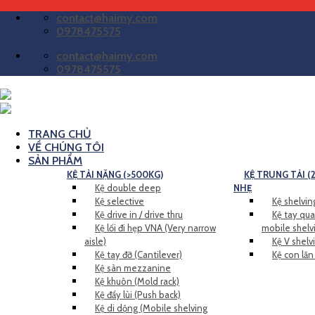
Bỏ
contact@haimy.com
qua
0978475575
nội
contact@haimy.com
dung
0978475575
TRANG CHỦ
VỀ CHÚNG TÔI
SẢN PHẨM
KỆ TẢI NẶNG (>500KG)
KỆ TRUNG TẢI (2
Kệ double deep
NHẸ
Kệ selective
Kệ shelving
Kệ drive in / drive thru
Kệ tay qua
Kệ lối đi hẹp VNA (Very narrow
mobile shelv
aisle)
Kệ V shelv
Kệ tay đỡ (Cantilever)
Kệ con lăn
Kệ sàn mezzanine
Kệ khuôn (Mold rack)
Kệ đẩy lùi (Push back)
Kệ di dộng (Mobile shelving